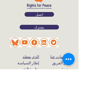
اتصل
يشترك
معلومات عنا
الذي نفعله
قابل الفريق
إطار السياسة
مدونة
نظرية التغيير
شارك
مهمة
سياسة
يتبرع
الخصوصية
الحقوق من أجل السلام ، لندن WC2H 7DT ،
المملكة المتحدة.
جمعية خيرية مسجلة في المملكة المتحدة برقم