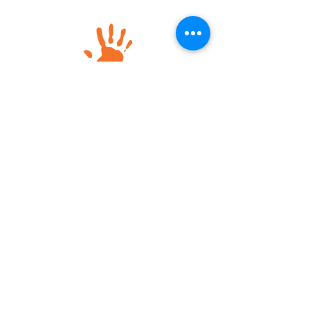
كرست حياتها المهنية لتعزيز حماية ضحايا
الانتهاكات الجسيمة لحقوق الإنسان في السودان
وجنوب السودان، والسعي إلى المساءلة ومنع
الجرائم القائمة على التمييز. امتدت خبرتها لتشمل
توثيق العنف الجنسي المرتبط بالنزاعات،
والإصلاح القانوني، والدفاع عن حقوق الضحايا.
قبل انضمامها إلى منظمة Rights for Peace،
عملت ن
اتصل
يشترك
معلومات عنا
الذي نفعله
قابل الفريق
إطار السياسة
مدونة
نظرية التغيير
شارك
مهمة