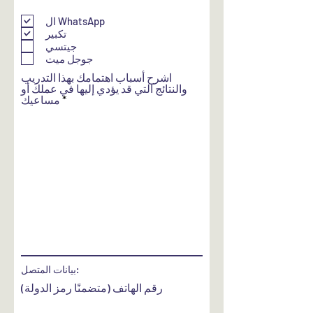
ل
ز
ال WhatsApp
ا
تكبير
م
ي
جيتسي
جوجل ميت
اشرح أسباب اهتمامك بهذا التدريب
والنتائج التي قد يؤدي إليها في عملك أو
مساعيك
بيانات المتصل:
رقم الهاتف (متضمنًا رمز الدولة)