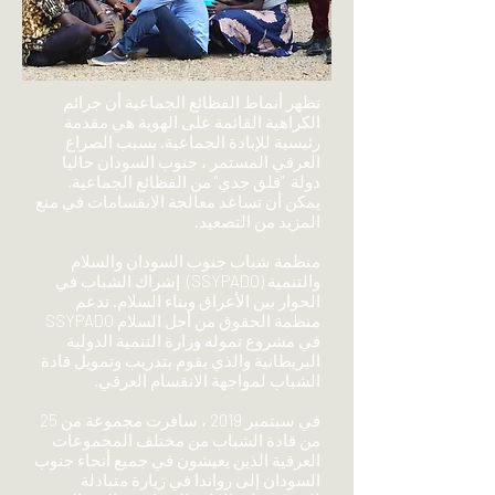
تظهر أنماط الفظائع الجماعية أن جرائم
الكراهية القائمة على الهوية هي مقدمة
رئيسية للإبادة الجماعية. بسبب الصراع
العرقي المستمر ، جنوب السودان حاليا
دولة
"قلق جدي" من الفظائع الجماعية.
يمكن أن تساعد معالجة الانقسامات في منع
المزيد من التصعيد.
منظمة شباب جنوب السودان والسلام
والتنمية (SSYPADO)
إشراك الشباب في
الحوار بين الأعراق وبناء السلام. تدعم
منظمة الحقوق من أجل السلام SSYPADO
في مشروع تموله وزارة التنمية الدولية
البريطانية والذي يقوم بتدريب وتمويل قادة
الشباب لمواجهة الانقسام العرقي.
في سبتمبر 2019 ، سافرت مجموعة من 25
من قادة الشباب من مختلف المجموعات
العرقية الذين يعيشون في جميع أنحاء جنوب
السودان إلى رواندا في زيارة متبادلة