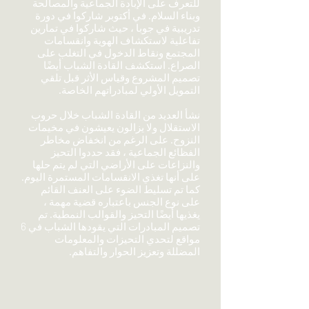
للتعرف على الإبادة الجماعية والمصالحة
وبناء السلام. في أكتوبر شاركوا في دورة
تدريبية في جوبا ، حيث شاركوا في تمارين
تفاعلية لاستكشاف الهوية وانقسامات
المجتمع ونقاط الدخول في التغلب على
الصراع. استكشف القادة الشباب أيضًا
تصميم المشروع وقياس الأثر قبل تلقي
التمويل الأولي لمبادراتهم الخاصة.
نشأ العديد من القادة الشباب خلال حروب
الاستقلال ولا يزالون يعيشون في مخيمات
النزوح. على الرغم من انخفاض مخاطر
الفظائع الجماعية ، فقد حددوا التحيز
والنزاعات على الأراضي التي لم يتم حلها
على أنها تغذي الانقسامات المستمرة اليوم.
كما تم تسليط الضوء على العنف القائم
على نوع الجنس باعتباره قضية مهمة ،
يغذيها أيضًا التحيز والقوالب النمطية. تم
تصميم المبادرات التي يقودها الشباب في 6
مواقع لتحدي التحيزات والمعلومات
المضللة وتعزيز الحوار والتفاهم.